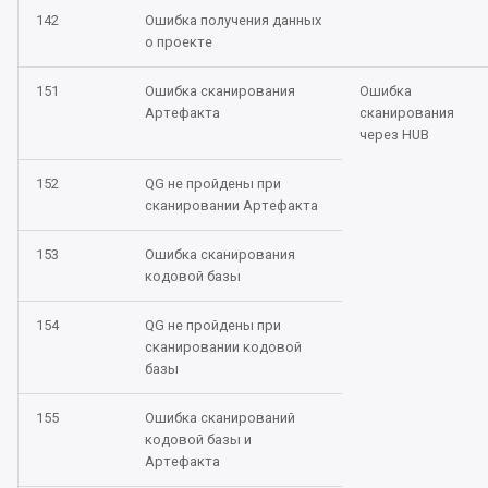
142
Ошибка получения данных
Oбновление 2023.4.1 до
о проекте
2023.4.3
151
Ошибка сканирования
Ошибка
Oбновление 2023.3.2 до
Артефакта
сканирования
2023.4.1
через HUB
Oбновление 2023.3.1 до
152
QG не пройдены при
сканировании Артефакта
2023.3.2
153
Ошибка сканирования
Oбновление 2023.2 до
кодовой базы
2023.3.1
154
QG не пройдены при
Oбновление 2023.1 до
сканировании кодовой
2023.2
базы
155
Ошибка сканирований
Oбновление 2.1.X до 202
кодовой базы и
Артефакта
Oбновление 2.1.5 до 2.1.6