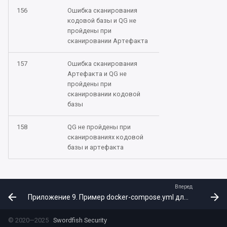
156
Ошибка сканирования
Oбновление 2.1.4 до 2.1.5
кодовой базы и QG не
пройдены при
сканировании Артефакта
Oбновление 2.1.3 до 2.1.4
157
Ошибка сканирования
Oбновление 2.1.2 до 2.1.3
Артефакта и QG не
пройдены при
Oбновление 2.1.1 до 2.1.2
сканировании кодовой
базы
Oбновление 2.0 до 2.1.1
158
QG не пройдены при
сканированиях кодовой
Oбновление 1.10 до 2.0
базы и артефакта
Обновление до 1.10
Вперед
Приложение 9. Пример docker-compose.yml для контейнера AppSec.Hub
© 2020—2025
Swordfish Security