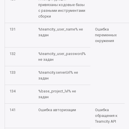
привязаны кодовые базы
Oбновление 2023.5.3 до
с разными инструментами
2023.5.4
сборки
131
%teamcity_user_name% не
Ошибка
Oбновление 2023.5.2 до
задан
переменных
2023.5.3
окружения
Oбновление 2023.5.1 до
132
%teamcity_user_password%
2023.5.2
не задан
Oбновление 2023.4.5 до
133
%teamcity.serverUrl% не
задан
2023.5.1
134
%base_project_lvl% не
Oбновление 2023.4.4 до
задан
2023.4.5
141
Ошибка авторизации
Ошибка
Oбновление 2023.4.3 до
обращения к
2023.4.4
Teamcity API