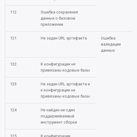
112
Ошибка сохранения
Oбновление 2024.1.5 до
данных о базовом
2024.1.6
приложении
Oбновление 2024.1.4 до
121
Не задан URL артефакта
Ошибка
2024.1.5
валидации
данных
Oбновление 2024.1.3 до
122
К конфигурации не
2024.1.4
привязаны кодовые базы
Oбновление 2024.1.2 до
123
Не задан URL артефакта и
2024.1.3
к конфигурации не
привязаны кодовые базы
Oбновление 2024.1.1 до
2024.1.2
124
Не найден ни один
поддерживаемый
инструмент сборки
Oбновление 2023.5.4 до
2024.1.1
125
К конфигурации