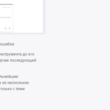
 ошибке.
нструмента до его
случае последующей
альнейшие
о из нескольких
только с теми