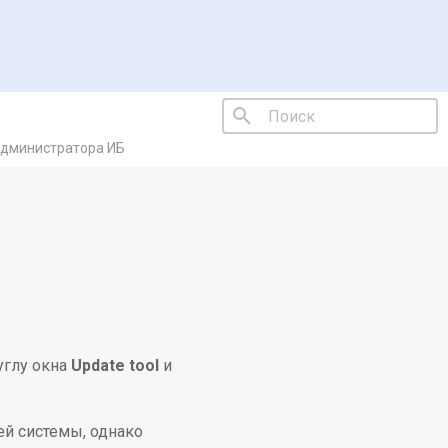
администратора ИБ
Инициализация поиска
углу окна
Update tool
и
ей системы, однако