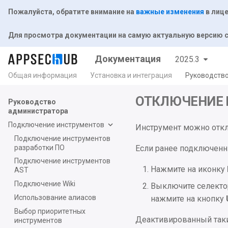
Пожалуйста, обратите внимание на
важные изменения
в лице
Для просмотра документации на самую актуальную версию
Документация
2025.3
Общая информация
Установка и интеграция
Руководств
ОТКЛЮЧЕНИЕ
Руководство
администратора
Подключение инструментов
Инструмент можно откл
Подключение инструментов
разработки ПО
Если ранее подключенн
Подключение инструментов
Нажмите на иконку
AST
Подключение Wiki
Выключите селекто
Использование алиасов
нажмите на кнопку
Выбор приоритетных
Деактивированный таки
инструментов