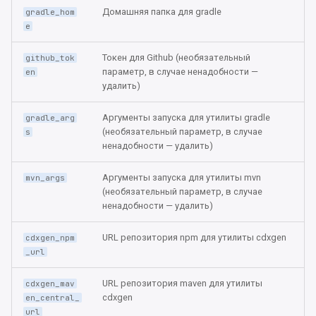
Домашняя папка для gradle
gradle_hom
e
Oбновление 2024.1.5 до
2024.1.6
Токен для Github (необязательный
github_tok
параметр, в случае ненадобности —
en
Oбновление 2024.1.4 до
удалить)
2024.1.5
Аргументы запуска для утилиты gradle
gradle_arg
(необязательный параметр, в случае
Oбновление 2024.1.3 до
s
ненадобности — удалить)
2024.1.4
Аргументы запуска для утилиты mvn
mvn_args
Oбновление 2024.1.2 до
(необязательный параметр, в случае
2024.1.3
ненадобности — удалить)
Oбновление 2024.1.1 до
URL репозитория npm для утилиты cdxgen
cdxgen_npm
2024.1.2
_url
URL репозитория maven для утилиты
cdxgen_mav
Oбновление 2023.5.4 до
cdxgen
en_central_
2024.1.1
url