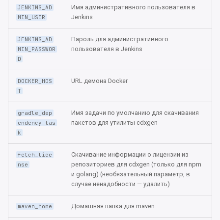
2025.1.2
приема по каналу gRPC
Интеграция с GitLab CI/C
Настройка уведомлений
и
Имя административного пользователя в
JENKINS_AD
Отключение инструмент
Онбординг
Jenkins
MIN_USER
я
Oбновление 2024.4.1 до
Установка тайм-аута в
Установка и настройка
Quality Gates
2025.1.1
пайплайнах
Dashboard JVM Micromete
Пароль для административного
JENKINS_AD
п
пользователя в Jenkins
в Prometheus/Grafana
MIN_PASSWOR
Настройки тегирования
D
о
Oбновление 2024.3.2 до
2024.4.1
Категории уязвимостей
и
URL демона Docker
DOCKER_HOS
T
с
Oбновление 2024.3.1 до
Конфигурация Custom
2024.3.2
webhooks
Имя задачи по умолчанию для скачивания
к
gradle_dep
пакетов для утилиты cdxgen
endency_tas
а
Oбновление 2024.2.2 до
k
Обработка уязвимостей
2024.3.1
приложения
Скачивание информации о лицензии из
fetch_lice
репозиториев для cdxgen (только для npm
nse
Oбновление 2024.2.1 до
и golang) (необязательный параметр, в
2024.2.2
случае ненадобности — удалить)
Oбновление 2024.1.6 до
Домашняя папка для maven
maven_home
2024.2.1