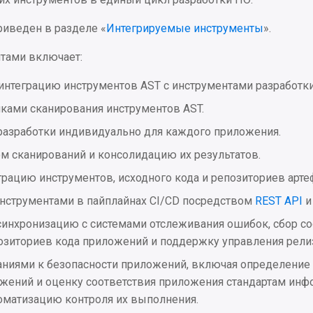
риведен в разделе «
Интегрируемые инструменты
».
нтами включает:
нтеграцию инструментов AST с инструментами разработки
ками сканирования инструментов AST.
разработки индивидуально для каждого приложения.
м сканирований и консолидацию их результатов.
ацию инструментов, исходного кода и репозиториев арте
инструментами в пайплайнах CI/CD посредством
REST API
и 
инхронизацию с системами отслеживания ошибок, сбор с
озиториев кода приложений и поддержку управления рели
ниями к безопасности приложений, включая определение 
ожений и оценку соответствия приложения стандартам ин
томатизацию контроля их выполнения.