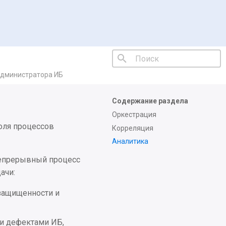
администратора ИБ
Инициализация поиска
Содержание раздела
Оркестрация
оля процессов
Корреляция
Аналитика
непрерывный процесс
ачи:
 защищенности и
 и дефектами ИБ,