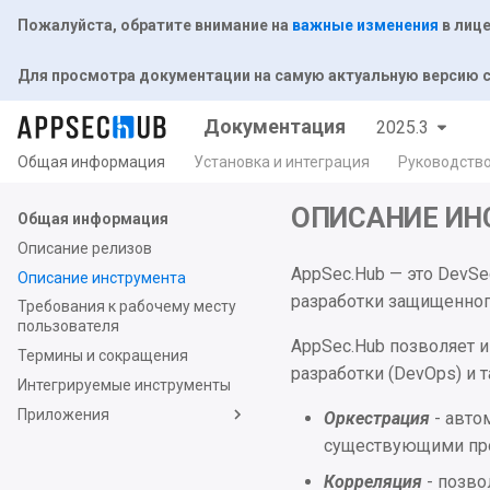
Пожалуйста, обратите внимание на
важные изменения
в лице
Для просмотра документации на самую актуальную версию
Документация
2025.3
Общая информация
Установка и интеграция
Руководств
ОПИСАНИЕ ИН
Общая информация
Описание релизов
AppSec.Hub — это DevS
Описание инструмента
разработки защищенног
Требования к рабочему месту
пользователя
AppSec.Hub позволяет 
Термины и сокращения
разработки (DevOps) и 
Интегрируемые инструменты
Приложения
Оркестрация
- авто
существующими про
Корреляция
- позво