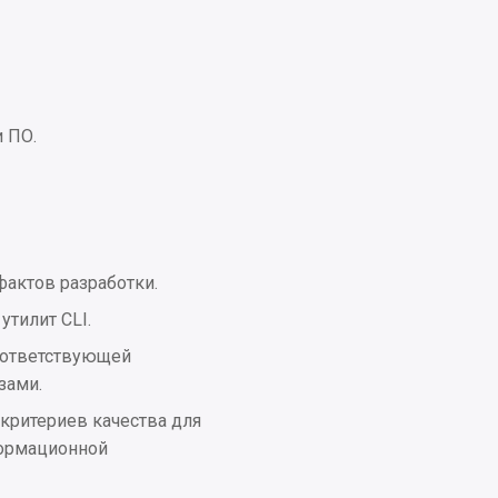
 ПО.
фактов разработки.
утилит CLI.
оответствующей
зами.
критериев качества для
формационной