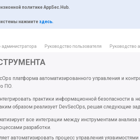
нзионной политике AppSec.Hub.
 системы нажмите
здесь
.
о администратора
Руководство пользователя
Руководство 
СТРУМЕНТА
ecOps платформа автоматизированного управления и контр
о ПО.
интегрировать практики информационной безопасности в 
таким образом реализует DevSecOps, решая следующие зад
матизирует все интеграции между инструментами анализа
цессами разработки.
ляет автоматизировать процесс управления уязвимостями