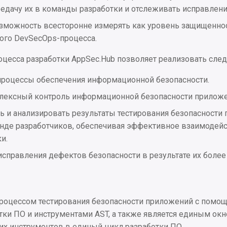
едачу их в команды разработки и отслеживать исправлени
озможность всесторонне измерять как уровень защищеннос
ого DevSecOps-процесса.
оцесса разработки AppSec.Hub позволяет реализовать сл
процессы обеспечения информационной безопасности.
лексный контроль информационной безопасности приложе
ь и анализировать результаты тестирования безопасности
анде разработчиков, обеспечивая эффективное взаимодей
и.
исправления дефектов безопасности в результате их более
процессом тестирования безопасности приложений с помощ
тки ПО и инструментами AST, а также является единым ок
их инструментов в единый цикл разработки ПО.