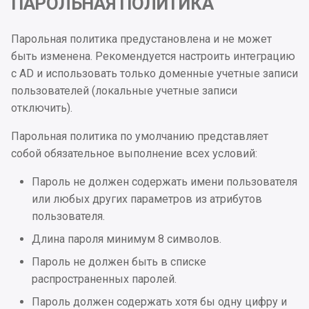
ПАРОЛЬНАЯ ПОЛИТИКА
app.properties
2025.1.2
приема по каналу gRPC
Интеграция с GitLab CI/C
Настройка уведомлений
и
Отключение инструмент
Онбординг
я
Приложение 5. Парамет
Oбновление 2024.4.1 до
Установка тайм-аута в
Установка и настройка
Quality Gates
Парольная политика предустановлена и не может
скриптов AppSec.Hub CLI
2025.1.1
пайплайнах
Dashboard JVM Micromete
быть изменена. Рекомендуется настроить интеграцию
п
в Prometheus/Grafana
Настройки тегирования
с AD и использовать только доменные учетные записи
о
Приложение 6. Примеры
Oбновление 2024.3.2 до
пользователей (локальные учетные записи
запуска скриптов
2024.4.1
Категории уязвимостей
отключить).
и
AppSec.Hub CLI
с
Парольная политика по умолчанию представляет
Oбновление 2024.3.1 до
Конфигурация Custom
Приложение 7. Результа
собой обязательное выполнение всех условий:
2024.3.2
webhooks
к
сканирования AppSec.Hu
Пароль не должен содержать имени пользователя
а
CLI
Oбновление 2024.2.2 до
Обработка уязвимостей
или любых других параметров из атрибутов
2024.3.1
приложения
пользователя.
Приложение 8. Коды
выхода Meta-Runner
Oбновление 2024.2.1 до
Длина пароля минимум 8 символов.
2024.2.2
Пароль не должен быть в списке
Приложение 9. Пример
распространенных паролей.
docker-compose.yml для
Oбновление 2024.1.6 до
Пароль должен содержать хотя бы одну цифру и
контейнера AppSec.Hub
2024.2.1