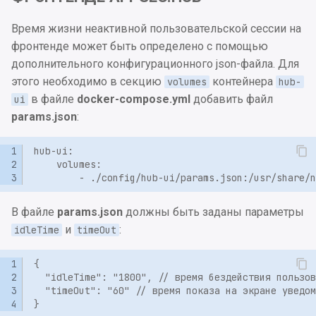
Приложение 10. Пример
Время жизни неактивной пользовательской сессии на
Oбновление 2024.1.2 до
docker-compose.yml для
фронтенде может быть определено с помощью
2024.1.3
контейнера hub-engine-
дополнительного конфигурационного json-файла. Для
manager
Oбновление 2024.1.1 до
этого необходимо в секцию
контейнера
volumes
hub-
2024.1.2
в файле
docker-compose.yml
добавить файл
ui
Приложение 11. Список
params.json
:
переменных окружения
Oбновление 2023.5.4 до
контейнера hub-engine-
2024.1.1
manager
Oбновление 2023.5.3 до
Приложение 12.
2023.5.4
В файле
params.json
должны быть заданы параметры
Конфигурационный фай
и
:
idleTime
timeOut
auth.properties
Oбновление 2023.5.2 до
2023.5.3
Приложение 13.
Конфигурационный фай
Oбновление 2023.5.1 до
hub.conf
2023.5.2