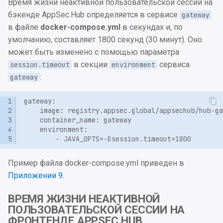
app.properties
2024.3.2
Интеграция с GitLab CI/CD
Время жизни неактивной пользовательской сессии на
Релизы
и
Отключение инструмент
Quality Gates
бэкенде AppSec.Hub определяется в сервисе
gateway
я
Приложение 5. Парамет
Oбновление 2024.2.2 до
Установка и настройка
Релизные объекты
в файле
docker-compose.yml
в секундах и, по
скриптов AppSec.Hub CLI
2024.3.1
Dashboard JVM Micrometer
Настройки тегирования
умолчанию, составляет 1800 секунд (30 минут). Оно
п
в Prometheus/Grafana
Онбординг
может быть изменено с помощью параметра
о
Приложение 6. Примеры
Oбновление 2024.2.1 до
Категории уязвимостей
в секции
сервиса
session.timeout
environment
запуска скриптов
2024.2.2
:
gateway
и
AppSec.Hub CLI
Конфигурация Custom
с
Oбновление 2024.1.6 до
webhooks
Приложение 7. Результа
2024.2.1
к
сканирования AppSec.Hu
Настройки корреляции
а
CLI
Oбновление 2024.1.5 до
уязвимостей приложени
2024.1.6
Приложение 8. Коды
Пример файла docker-compose.yml приведен в
выхода Meta-Runner
Oбновление 2024.1.4 до
Приложении 9
.
2024.1.5
Приложение 9. Пример
ВРЕМЯ ЖИЗНИ НЕАКТИВНОЙ
docker-compose.yml для
ПОЛЬЗОВАТЕЛЬСКОЙ СЕССИИ НА
Oбновление 2024.1.3 до
ФРОНТЕНДЕ APPSEC.HUB
контейнера AppSec.Hub
2024.1.4