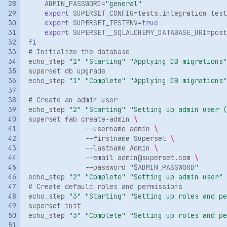
ADMIN_PASSWORD
=
"general"
export
SUPERSET_CONFIG
=
Oбновление 2024.1.2 до
export
SUPERSET_TESTENV
=
true
export
SUPERSET__SQLALCHEMY_DATABASE_URI
=
2024.1.3
fi
# Initialize the database
Oбновление 2024.1.1 до
echo_step
"1"
"Starting"
"Applying DB migrations"
2024.1.2
superset
db
echo_step
"1"
"Complete"
"Applying DB migrations"
Oбновление 2023.5.4 до
# Create an admin user
2024.1.1
echo_step
"2"
"Starting"
"Setting up admin user (
superset
fab
create-admin
\
--username
admin
\
Oбновление 2023.5.3 до
--firstname
Superset
\
2023.5.4
--lastname
Admin
\
--email
admin@superset.com
\
--password
"
$ADMIN_PASSWORD
"
Oбновление 2023.5.2 до
echo_step
"2"
"Complete"
"Setting up admin user"
2023.5.3
# Create default roles and permissions
echo_step
"3"
"Starting"
"Setting up roles and pe
superset
Oбновление 2023.5.1 до
echo_step
"3"
"Complete"
"Setting up roles and pe
2023.5.2