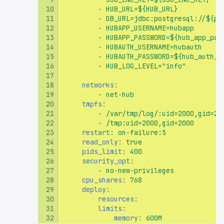
-
HUB_URL=${HUB_URL}
Приложение 14.
-
DB_URL=jdbc:postgresql://${pg
Конфигурационный фай
-
HUBAPP_USERNAME=hubapp
-
HUBAPP_PASSWORD=${hub_app_pas
postgresql.conf
-
HUBAUTH_USERNAME=hubauth
-
HUBAUTH_PASSWORD=${hub_auth_p
Приложение 15.
-
HUB_LOG_LEVEL="info"
Спецификация Webhook
networks
:
-
net-hub
Приложение 16. Шаблон
tmpfs
:
дефектов безопасности
-
/var/tmp/log/:uid=2000,gid=20
-
/tmp:uid=2000,gid=2000
restart
:
on-failure:5
Приложение 17. Отчеты
read_only
:
true
для импорта информации
pids_limit
:
400
проблемах безопасности
security_opt
:
-
no-new-privileges
cpu_shares
:
768
Приложение 18.
deploy
:
Конфигурационный фай
resources
:
metrics docker-bootstrap.
limits
:
memory
:
600M