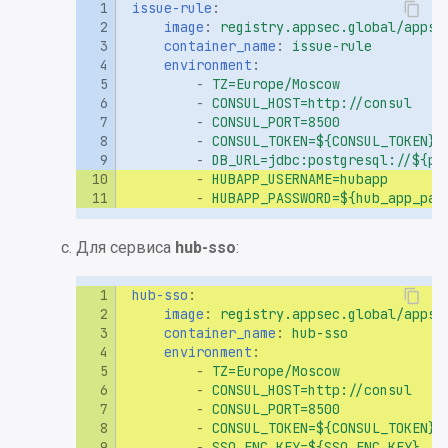
issue-rule
:
image
:
registry.appsec.global/appse
Приложение 10. Пример
container_name
:
issue-rule
docker-compose.yml для
environment
:
-
TZ=Europe/Moscow
контейнера hub-engine-
-
CONSUL_HOST=http://consul
manager
-
CONSUL_PORT=8500
-
CONSUL_TOKEN=${CONSUL_TOKEN}
-
DB_URL=jdbc:postgresql://${pg
Приложение 11. Список
-
HUBAPP_USERNAME=hubapp
переменных окружения
-
HUBAPP_PASSWORD=${hub_app_pas
контейнера hub-engine-
manager
Для сервиса
hub-sso
:
Приложение 12.
hub-sso
:
Конфигурационный фай
image
:
registry.appsec.global/appse
auth.properties
container_name
:
hub-sso
environment
:
-
TZ=Europe/Moscow
Приложение 13.
-
CONSUL_HOST=http://consul
Конфигурационный фай
-
CONSUL_PORT=8500
hub.conf
-
CONSUL_TOKEN=${CONSUL_TOKEN}
-
SSO_ENC_KEY=${SSO_ENC_KEY}