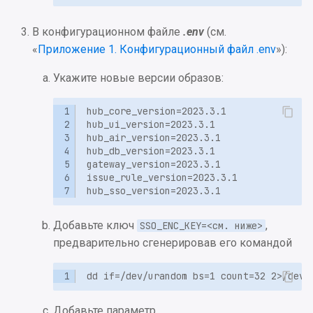
Приложение 19.
Конфигурационный фай
В конфигурационном файле
.env
(см.
metrics docker-init.sh
«
Приложение 1. Конфигурационный файл .env
»):
Укажите новые версии образов:
Приложение 20.
Конфигурационный фай
metrics .env
Приложение 21.
Конфигурационный фай
metrics superset_config.p
Приложение 22.
Добавьте ключ
,
SSO_ENC_KEY=<см. ниже>
Конфигурационный фай
предварительно сгенерировав его командой
nginx.conf
Приложение 23.
Конфигурационный фай
Добавьте параметр