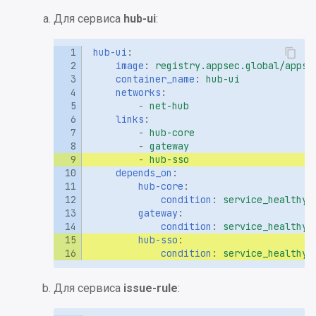
app.properties
Установка Jenkins
приема по каналу gRPC
инструментов
Интеграция с GitLab CI/CD
Настройка уведомлений
и
Для сервиса
hub-ui
:
Приложения
Онбординг
я
Приложение 5. Парамет
Установка тайм-аута в
Отключение инструмент
Установка и настройка
Quality Gates
hub-ui
:
скриптов AppSec.Hub CLI
пайплайнах
Dashboard JVM Micrometer
п
image
:
registry.appsec.global/appse
в Prometheus/Grafana
Настройки тегирования
container_name
:
hub-ui
о
Приложение 6. Примеры
networks
:
запуска скриптов
Работа с внешним
-
net-hub
Категории уязвимостей
и
links
:
AppSec.Hub CLI
PostgreSQL
-
hub-core
с
Конфигурация Custom
-
gateway
Приложение 7. Результа
webhooks
-
hub-sso
к
сканирования AppSec.Hu
depends_on
:
hub-core
:
а
CLI
Обработка уязвимостей
condition
:
service_healthy
gateway
:
Приложение 8. Коды
condition
:
service_healthy
hub-sso
:
выхода Meta-Runner
condition
:
service_healthy
Приложение 9. Пример
Для сервиса
issue-rule
:
docker-compose.yml для
контейнера AppSec.Hub