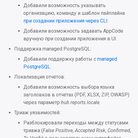
Добавили возможность указывать
2025.4.2
Приложение 10. Пример
Oбновление 2024.4.1 до
организацию, команду и шаблон пайплайна
docker-compose.yml для
2025.1.1
при создании приложения через CLI
.
Интеграции
контейнера hub-engine-
Добавили возможность задавать AppCode
manager
Обновление
Улучшения
вручную при создании приложения в UI.
предыдущих версий
Поддержка managed PostgreSQL:
Приложение 11. Список
Исправления
переменных окружения
Добавили поддержку работы с
managed
контейнера hub-engine-
PostgreSQL
.
2025.4.1
manager
Локализация отчётов:
Интеграции
Приложение 12.
Добавили возможность выбора языка
Конфигурационный файл
заголовков в отчётах (PDF, XLSX, ZIP, OWASP)
Улучшения
auth.properties
через параметр
hub.reports.locale
.
Триаж уязвимостей:
Исправления
Приложение 13.
Разблокировали переходы между статусами
Конфигурационный файл
2025.3.2
триажа (
False Positive
,
Accepted Risk
,
Confirmed
,
hub.conf