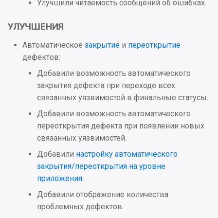
Улучшили читаемость сообщений об ошибках.
Улучшения
УЛУЧШЕНИЯ
Исправления
Автоматическое
закрытие
и
переоткрытие
дефектов:
2023.3.1
Добавили возможность автоматического
закрытия дефекта при переходе всех
Аутентификация
связанных уязвимостей в финальные статусы.
2023.2
Добавили возможность автоматического
переоткрытия дефекта при появлении новых
Интеграции
связанных уязвимостей.
Добавили
настройку автоматического
Аутентификация
закрытия/переоткрытия на уровне
приложения
.
Проблемы безопасности
Добавили отображение количества
Дистрибутив
проблемных дефектов.