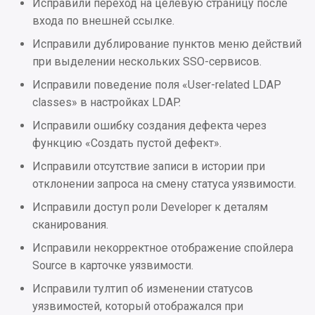
Исправили переход на целевую страницу после
входа по внешней ссылке.
Интеграции
Исправили дублирование пунктов меню действий
при выделении нескольких SSO-сервисов.
Улучшения
Исправили поведение поля «User-related LDAP
Исправления
classes» в настройках LDAP.
Исправили ошибку создания дефекта через
Проблемы безопасности
функцию «Создать пустой дефект».
Исправили отсутствие записи в истории при
2024.3.1
отклонении запроса на смену статуса уязвимости.
Интеграции
Исправили доступ роли Developer к деталям
сканирования.
Улучшения
Исправили некорректное отображение спойлера
Source в карточке уязвимости.
UI
Исправили тултип об изменении статусов
уязвимостей, который отображался при
Исправления