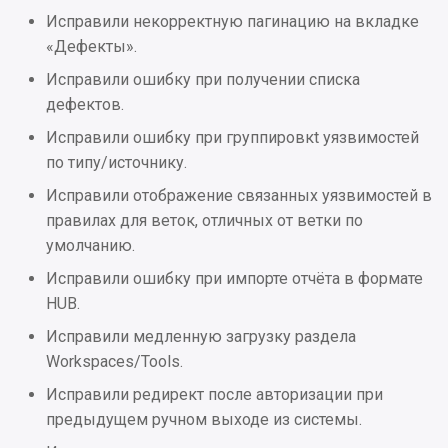
Исправления
values.yaml
Исправили некорректную пагинацию на вкладке
«Дефекты».
2025.1.1
Исправили ошибку при получении списка
Интеграции
дефектов.
Исправили ошибку при группировкt уязвимостей
Исправления
по типу/источнику.
Исправили отображение связанных уязвимостей в
2024.4.1
правилах для веток, отличных от ветки по
умолчанию.
Интеграции
Исправили ошибку при импорте отчёта в формате
Улучшения
HUB.
Исправили медленную загрузку раздела
Исправления
Workspaces/Tools.
Исправили редирект после авторизации при
Проблемы безопасности
предыдущем ручном выходе из системы.
2024.3.2