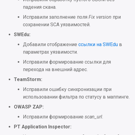
падения скана.
Исправления
Исправили заполнение поля
Fix version
при
сохранении SCA уязвимостей.
Проблемы безопасности
SWEdu:
2023.4.1
Добавили отображение
ссылки на SWEdu
в
параметрах уязвимости.
Интеграция
Исправили формирование ссылки для
перехода на внешний адрес.
Улучшения
TeamStorm:
Исправления
Исправили ошибку синхронизации при
использовании фильтра по статусу в маппинге.
Дистрибутив
OWASP ZAP:
2023.3.2
Исправили формирование
scan_url
.
PT Application Inspector:
Интеграция