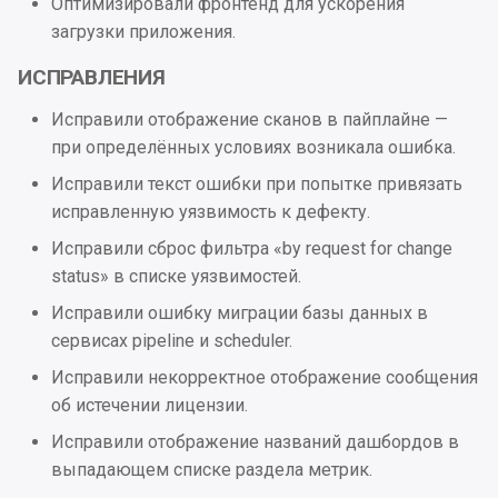
Оптимизировали фронтенд для ускорения
Проблемы безопасности
загрузки приложения.
ИСПРАВЛЕНИЯ
2024.1.5
Исправили отображение сканов в пайплайне —
Исправления
при определённых условиях возникала ошибка.
Исправили текст ошибки при попытке привязать
2024.1.4
исправленную уязвимость к дефекту.
Интеграции
Исправили сброс фильтра «by request for change
status» в списке уязвимостей.
Улучшения
Исправили ошибку миграции базы данных в
сервисах pipeline и scheduler.
UI
Исправили некорректное отображение сообщения
об истечении лицензии.
Исправления
Исправили отображение названий дашбордов в
2024.1.3
выпадающем списке раздела метрик.