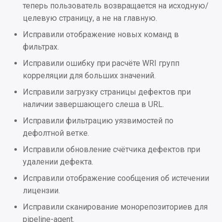
UI
теперь пользователь возвращается на исходную/
целевую страницу, а не на главную.
Исправления
Исправили отображение новых команд в
фильтрах.
2023.5.1
Исправили ошибку при расчёте WRI групп
Улучшения
корреляции для больших значений.
Исправили загрузку страницы дефектов при
UI
наличии завершающего слеша в URL.
Исправили фильтрацию уязвимостей по
Исправления
дефолтной ветке.
Проблемы безопасности
Исправили обновление счётчика дефектов при
удалении дефекта.
2023.4.5
Исправили отображение сообщения об истечении
лицензии.
Улучшения
Исправили сканирование монорепозиториев для
pipeline-agent.
Исправления