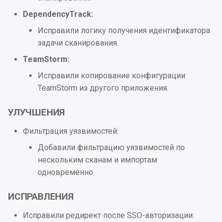
Улучшения
DependencyTrack:
UI
Исправили логику получения идентификатора
задачи сканирования.
Исправления
TeamStorm:
Исправили копирование конфигурации
2023.5.4
TeamStorm из другого приложения.
Проблемы безопасности
УЛУЧШЕНИЯ
2023.5.3
Фильтрация уязвимостей:
Добавили фильтрацию уязвимостей по
Исправления
нескольким сканам и импортам
одновременно.
2023.5.2
ИСПРАВЛЕНИЯ
Улучшения
Исправили редирект после SSO-авторизации: