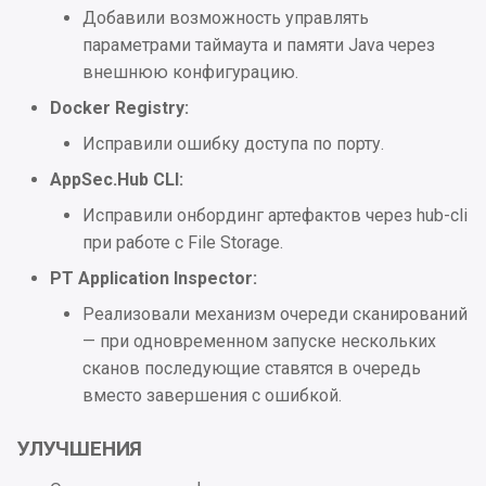
Добавили возможность управлять
Улучшения
параметрами таймаута и памяти Java через
внешнюю конфигурацию.
UI
Docker Registry:
Исправления
Исправили ошибку доступа по порту.
AppSec.Hub CLI:
Проблемы безопасности
Исправили онбординг артефактов через hub-cli
при работе с File Storage.
2024.1.6
PT Application Inspector:
Интеграции
Реализовали механизм очереди сканирований
— при одновременном запуске нескольких
Улучшения
сканов последующие ставятся в очередь
вместо завершения с ошибкой.
UI
УЛУЧШЕНИЯ
Исправления