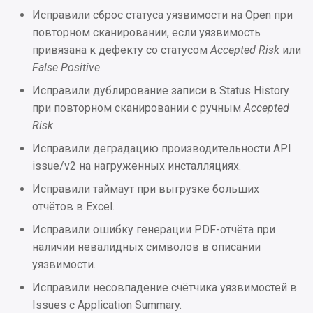
Улучшения
Приложение 19.
Исправили сброс статуса уязвимости на Open при
Конфигурационный файл
повторном сканировании, если уязвимость
Исправления
metrics docker-init.sh
привязана к дефекту со статусом
Accepted Risk
или
False Positive
.
2025.1.3
Приложение 20.
Исправили дублирование записи в Status History
Конфигурационный файл
при повторном сканировании с ручным
Accepted
Интеграции
metrics .env
Risk
.
Улучшения
Приложение 21.
Исправили деградацию производительности API
Конфигурационный файл
issue/v2 на нагруженных инсталляциях.
Исправления
metrics superset_config.py
Исправили таймаут при выгрузке больших
отчётов в Excel.
2025.1.2
Приложение 22.
Исправили ошибку генерации PDF-отчёта при
Конфигурационный файл
Интеграции
наличии невалидных символов в описании
nginx.conf
уязвимости.
Улучшения
Приложение 23.
Исправили несовпадение счётчика уязвимостей в
Конфигурационный файл
Issues с Application Summary.