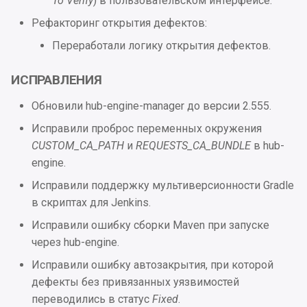
To Verify
) в пользовательском интерфейсе.
Интеграции
Приложение 14.
Рефакторинг открытия дефектов:
Конфигурационный файл
Улучшения
Переработали логику открытия дефектов.
postgresql.conf
ИСПРАВЛЕНИЯ
Исправления
Приложение 15.
Спецификация Webhook
Обновили hub-engine-manager до версии 2.555.
2025.3.1
Исправили проброс переменных окружения
Приложение 16. Шаблоны
CUSTOM_CA_PATH
и
REQUESTS_CA_BUNDLE
в hub-
Интеграции
дефектов безопасности
engine.
Улучшения
Исправили поддержку мультиверсионности Gradle
Приложение 17. Отчеты
в скриптах для Jenkins.
для импорта информации о
Исправления
проблемах безопасности
Исправили ошибку сборки Maven при запуске
через hub-engine.
2025.2.1
Приложение 18.
Исправили ошибку автозакрытия, при которой
Конфигурационный файл
Интеграции
дефекты без привязанных уязвимостей
metrics docker-bootstrap.sh
переводились в статус
Fixed
.