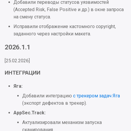
Добавили переводы статусов уязвимостей
Исправления
(Accepted Risk, False Positive и др.) в окне запроса
на смену статуса.
2024.1.2
Исправили отображение кастомного copyright,
Интеграции
заданного через настройки макета.
2026.1.1
Улучшения
[25.02.2026]
UI
ИНТЕГРАЦИИ
Исправления
Яга:
Проблемы безопасности
Добавили интеграцию
с трекером задач Яга
(экспорт дефектов в трекер).
2024.1.1
AppSec.Track:
Интеграция
Актуализировали механизм запуска
сканирования.