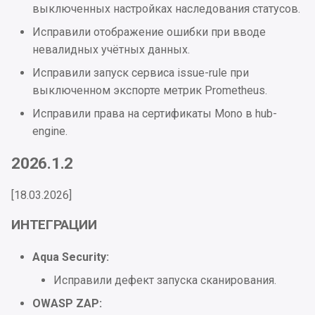
выключенных настройках наследования статусов.
Проблемы безопасности
Исправили отображение ошибки при вводе
невалидных учётных данных.
2024.2.2
Исправили запуск сервиса issue-rule при
выключенном экспорте метрик Prometheus.
Интеграции
Исправили права на сертификаты Mono в hub-
Улучшения
engine.
2026.1.2
UI
[18.03.2026]
Исправления
ИНТЕГРАЦИИ
Проблемы безопасности
Aqua Security:
2024.2.1
Исправили дефект запуска сканирования.
Интеграции
OWASP ZAP: